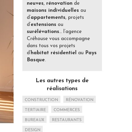
neuves
,
rénovation
de
maisons individuelles
ou
d’
appartements
, projets
d’
extensions
ou
surélévations
… l’agence
Créhouse vous accompagne
dans tous vos projets
d’
habitat résidentiel
au
Pays
Basque
.
Les autres types de
réalisations
CONSTRUCTION
RÉNOVATION
TERTIAIRE
COMMERCES
BUREAUX
RESTAURANTS
DESIGN