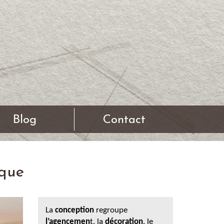
Blog
Contact
sque
La
conception
regroupe
l
’agencemen
t, la
décoration
, le